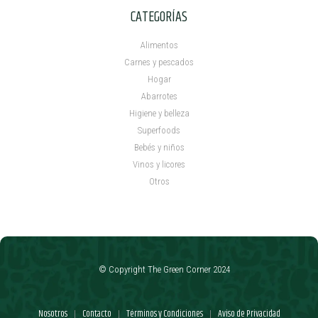
CATEGORÍAS
Alimentos
Carnes y pescados
Hogar
Abarrotes
Higiene y belleza
Superfoods
Bebés y niños
Vinos y licores
Otros
© Copyright The Green Corner 2024
Nosotros
Contacto
Términos y Condiciones
Aviso de Privacidad
|
|
|