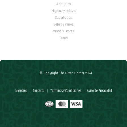
Abarrotes
Higiene y belleza
Superfoods
Bebés y niños
Vinos y licores
Otros
© Copyright The Green Corner 2024
Nosotros
Contacto
Términos y Condiciones
Aviso de Privacidad
|
|
|