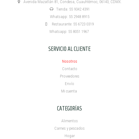
Avenida Mazatlán 81, Condesa, Cuauhtémoc, 06140, CDMX.
Tienda: 55 9342 4391
Whatsapp: 55 2948 8915
Restaurante: 55 6723 0319
Whatsapp: 55 8051 1967
SERVICIO AL CLIENTE
Nosotros
Contacto
Proveedores
Envío
Mi cuenta ​
CATEGORÍAS
Alimentos
Carnes y pescados
Hogar