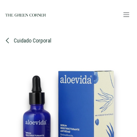
Ir al contenido
Cuidado Corporal