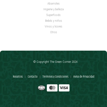
Abarrotes
Higiene y belleza
Superfoods
Bebés y niños
Vinos y licores
Otros
© Copyright The Green Corner 2024
Nosotros
Contacto
Términos y Condiciones
Aviso de Privacidad
|
|
|