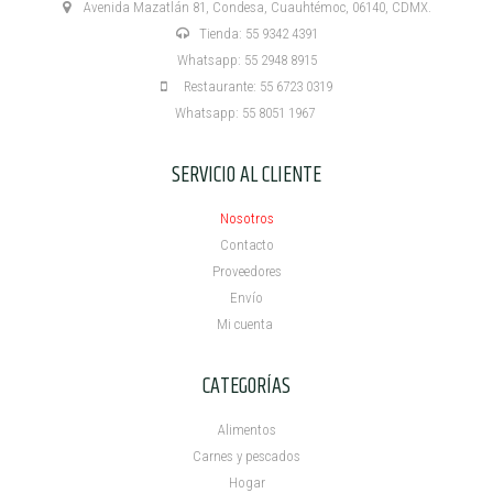
Avenida Mazatlán 81, Condesa, Cuauhtémoc, 06140, CDMX.
Tienda: 55 9342 4391
Whatsapp: 55 2948 8915
Restaurante: 55 6723 0319
Whatsapp: 55 8051 1967
SERVICIO AL CLIENTE
Nosotros
Contacto
Proveedores
Envío
Mi cuenta ​
CATEGORÍAS
Alimentos
Carnes y pescados
Hogar