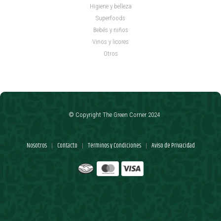
Higiene y belleza
Superfoods
Bebés y niños
Vinos y licores
Otros
© Copyright The Green Corner 2024
Nosotros
Contacto
Términos y Condiciones
Aviso de Privacidad
|
|
|