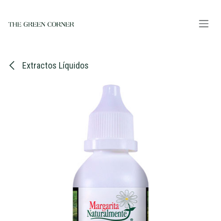
Ir al contenido
Extractos Líquidos