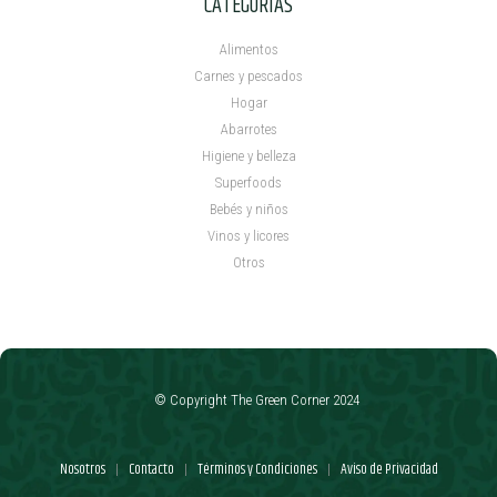
CATEGORÍAS
Alimentos
Carnes y pescados
Hogar
Abarrotes
Higiene y belleza
Superfoods
Bebés y niños
Vinos y licores
Otros
© Copyright The Green Corner 2024
Nosotros
Contacto
Términos y Condiciones
Aviso de Privacidad
|
|
|