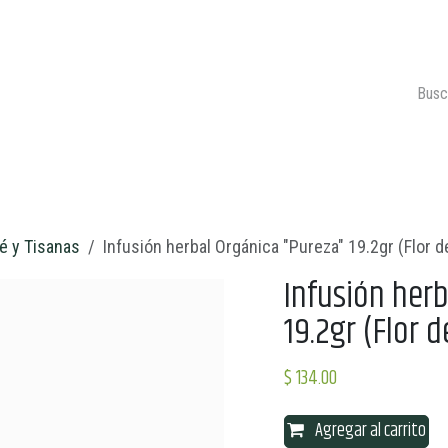
ONTACTO
CARRITO 🛒
Té y Tisanas
Infusión herbal Orgánica "Pureza" 19.2gr (Flor d
Infusión her
19.2gr (Flor d
$
134.00
Agregar al carrito