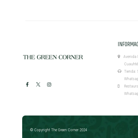
INFORMA
Avenida M
Cuauhtémo
Tienda: 5
Whatsapp:
Restaurant
Whatsapp:
​
© Copyright The Green Corner 2024