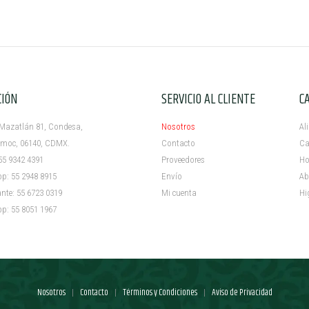
CIÓN
SERVICIO AL CLIENTE
C
azatlán 81, Condesa,
Nosotros
Al
c, 06140, CDMX.
Contacto
Ca
5 9342 4391
Proveedores
Ho
 55 2948 8915
Envío
Ab
e: 55 6723 0319
Mi cuenta ​
Hi
 55 8051 1967
Nosotros
Contacto
Términos y Condiciones
Aviso de Privacidad
|
|
|