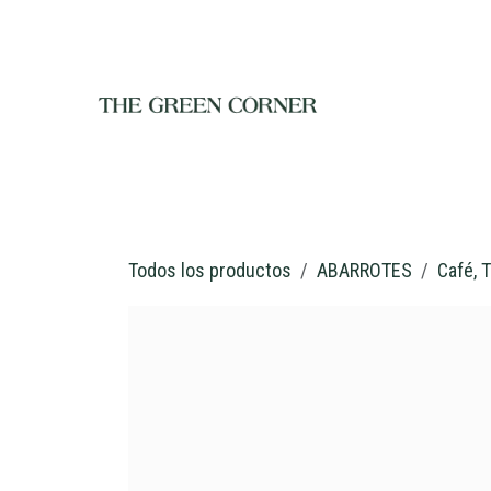
Ir al contenido
INICIO
TIENDA
NOSOTROS
RESTAURANTE
C
Todos los productos
ABARROTES
Café, 