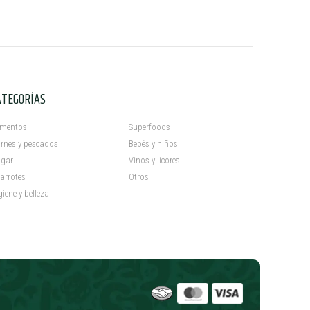
ATEGORÍAS
C
imentos
Superfoods
rnes y pescados
Bebés y niños
gar
Vinos y licores
arrotes
Otros
giene y belleza