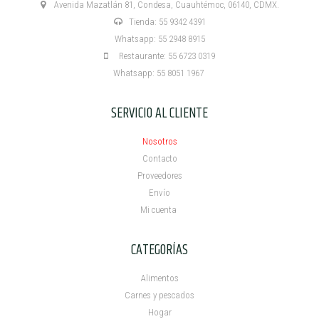
Avenida Mazatlán 81, Condesa, Cuauhtémoc, 06140, CDMX.
Tienda: 55 9342 4391
Whatsapp: 55 2948 8915
Restaurante: 55 6723 0319
Whatsapp: 55 8051 1967
SERVICIO AL CLIENTE
Nosotros
Contacto
Proveedores
Envío
Mi cuenta ​
CATEGORÍAS
Alimentos
Carnes y pescados
Hogar