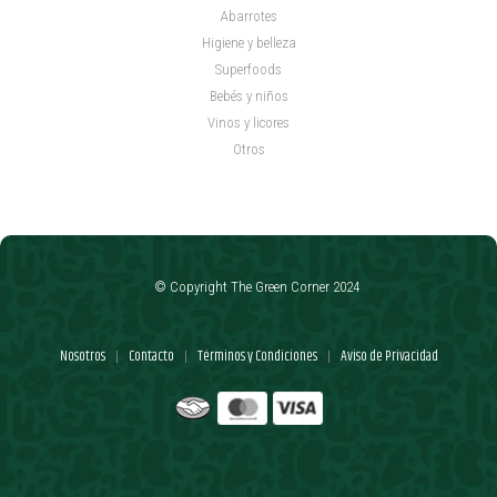
Abarrotes
Higiene y belleza
Superfoods
Bebés y niños
Vinos y licores
Otros
© Copyright The Green Corner 2024
Nosotros
Contacto
Términos y Condiciones
Aviso de Privacidad
|
|
|