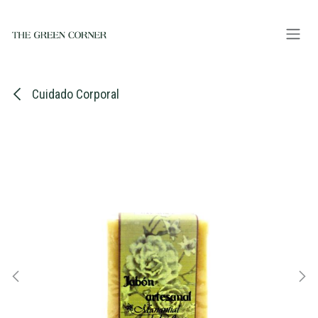
Ir al contenido
Cuidado Corporal