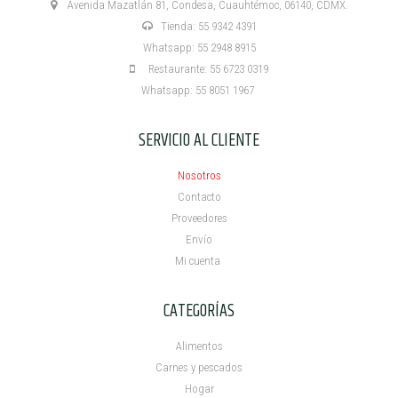
Avenida Mazatlán 81, Condesa, Cuauhtémoc, 06140, CDMX.
Tienda: 55 9342 4391
Whatsapp: 55 2948 8915
Restaurante: 55 6723 0319
Whatsapp: 55 8051 1967
SERVICIO AL CLIENTE
Nosotros
Contacto
Proveedores
Envío
Mi cuenta ​
CATEGORÍAS
Alimentos
Carnes y pescados
Hogar