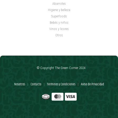
Abarrotes
Higiene y belleza
Superfoods
Bebés y niños
Vinos y licores
Otros
© Copyright The Green Corner 2024
Nosotros
Contacto
Términos y Condiciones
Aviso de Privacidad
|
|
|