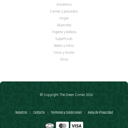
Alimentos
Carnes y pescados
Hogar
Abarrotes
Higiene y belleza
Superfoods
Bebés y niños
Vinos y licores
Otros
© Copyright The Green Corner 2024
Nosotros
Contacto
Términos y Condiciones
Aviso de Privacidad
|
|
|