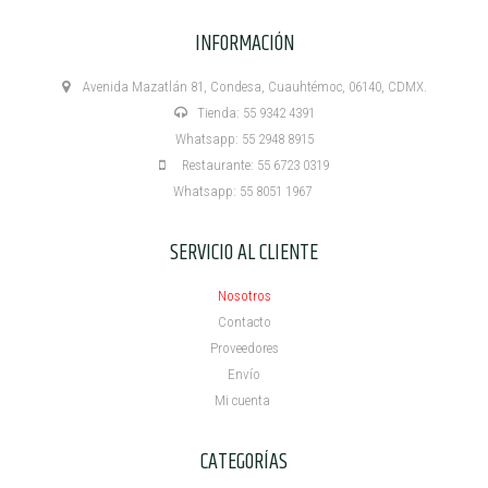
INFORMACIÓN
Avenida Mazatlán 81, Condesa, Cuauhtémoc, 06140, CDMX.
Tienda: 55 9342 4391
Whatsapp: 55 2948 8915
Restaurante: 55 6723 0319
Whatsapp: 55 8051 1967
SERVICIO AL CLIENTE
Nosotros
Contacto
Proveedores
Envío
Mi cuenta ​
CATEGORÍAS