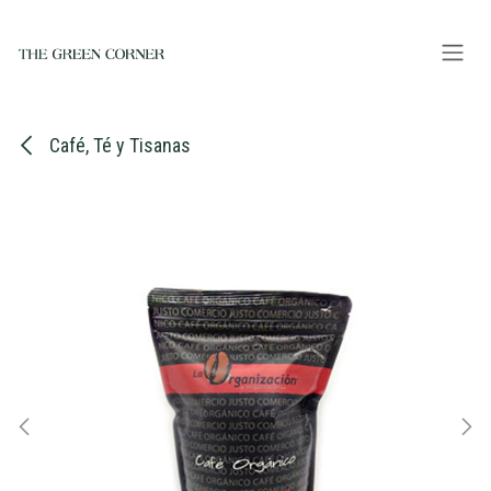
Ir al contenido
Café, Té y Tisanas