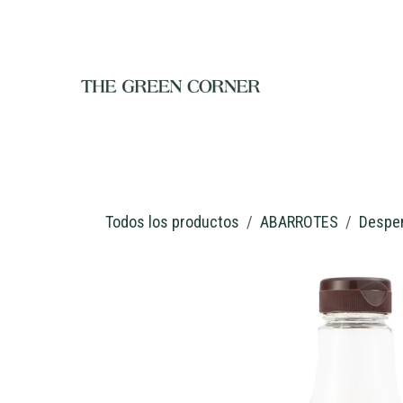
Ir al contenido
INICIO
TIENDA
NOSOTROS
RESTAURANTE
C
Todos los productos
ABARROTES
Despe