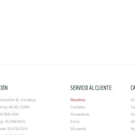
CIÓN
SERVICIO AL CLIENTE
C
azatlán 81, Condesa,
Nosotros
Al
c, 06140, CDMX.
Contacto
Ca
5 9342 4391
Proveedores
Ho
 55 2948 8915
Envío
Ab
e: 55 6723 0319
Mi cuenta ​
Hi