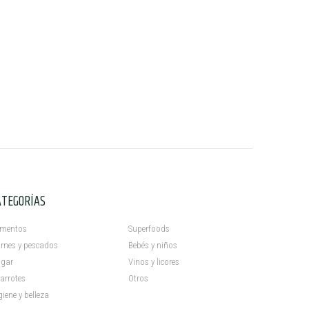
ATEGORÍAS
C
imentos
Superfoods
rnes y pescados
Bebés y niños
gar
Vinos y licores
arrotes
Otros
giene y belleza