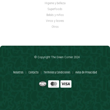
Higiene y belleza
Superfoods
Bebés y niños
Vinos y licores
Otros
© Copyright The Green Corner 2024
Nosotros
Contacto
Términos y Condiciones
Aviso de Privacidad
|
|
|