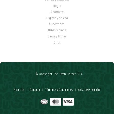
Hogar
Abarrotes
Higiene y belleza
Superfoods
Bebés y niños
Vinos y licores
Otros
© Copyright The Green Corner 2024
Nosotros
Contacto
Términos y Condiciones
Aviso de Privacidad
|
|
|