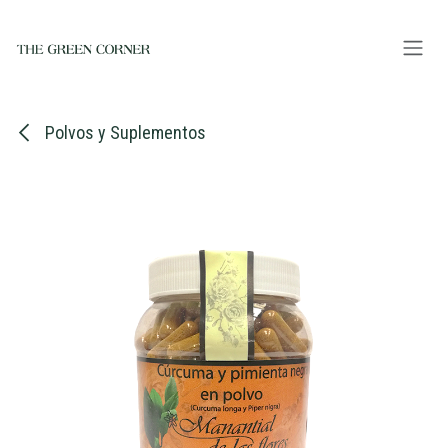
Ir al contenido
Polvos y Suplementos