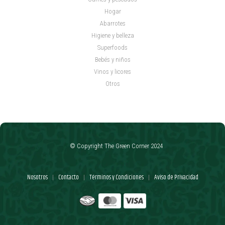
Hogar
Abarrotes
Higiene y belleza
Superfoods
Bebés y niños
Vinos y licores
Otros
© Copyright The Green Corner 2024
Nosotros
Contacto
Términos y Condiciones
Aviso de Privacidad
|
|
|