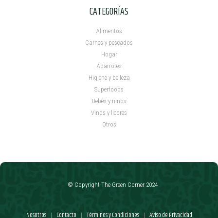
CATEGORÍAS
Alimentos
Carnes y pescados
Hogar
Abarrotes
Higiene y belleza
Superfoods
Bebés y niños
Vinos y licores
Otros
© Copyright The Green Corner 2024
Nosotros
Contacto
Términos y Condiciones
Aviso de Privacidad
|
|
|