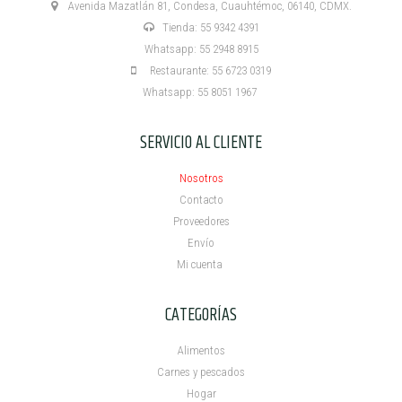
Avenida Mazatlán 81, Condesa, Cuauhtémoc, 06140, CDMX.
Tienda: 55 9342 4391
Whatsapp: 55 2948 8915
Restaurante: 55 6723 0319
Whatsapp: 55 8051 1967
SERVICIO AL CLIENTE
Nosotros
Contacto
Proveedores
Envío
Mi cuenta ​
CATEGORÍAS
Alimentos
Carnes y pescados
Hogar