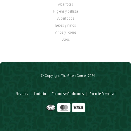
Abarrotes
Higiene y belleza
Superfoods
Bebés y niños
Vinos y licores
Otros
© Copyright The Green Corner 2024
Nosotros
Contacto
Términos y Condiciones
Aviso de Privacidad
|
|
|