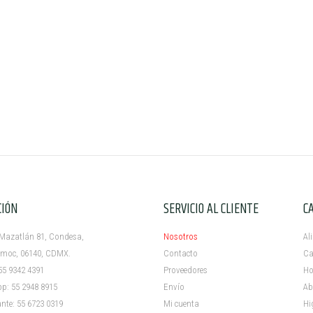
CIÓN
SERVICIO AL CLIENTE
C
azatlán 81, Condesa,
Nosotros
Al
c, 06140, CDMX.
Contacto
Ca
5 9342 4391
Proveedores
Ho
 55 2948 8915
Envío
Ab
e: 55 6723 0319
Mi cuenta ​
Hi