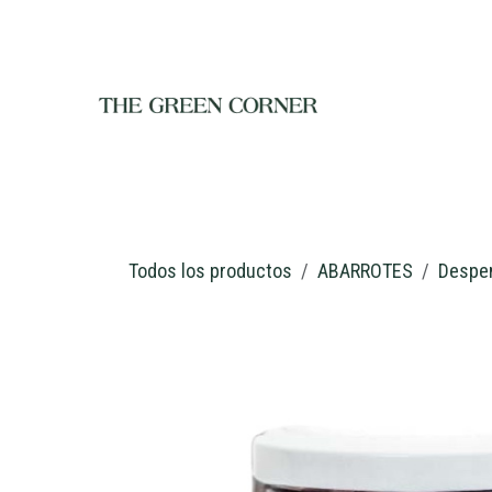
Ir al contenido
INICIO
TIENDA
NOSOTROS
RESTAURANTE
C
Todos los productos
ABARROTES
Despe