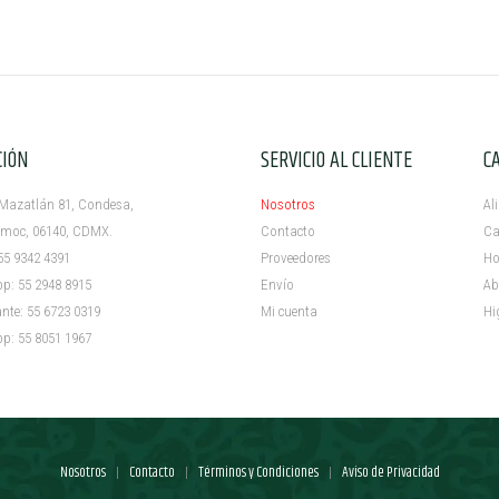
CIÓN
SERVICIO AL CLIENTE
C
azatlán 81, Condesa,
Nosotros
Al
c, 06140, CDMX.
Contacto
Ca
5 9342 4391
Proveedores
Ho
 55 2948 8915
Envío
Ab
e: 55 6723 0319
Mi cuenta ​
Hi
 55 8051 1967
Nosotros
Contacto
Términos y Condiciones
Aviso de Privacidad
|
|
|