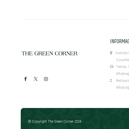
INFORMA
Avenida M
Cuauhtémo
Tienda: 5
Whatsapp:
Restaurant
Whatsapp:
​
© Copyright The Green Corner 2024