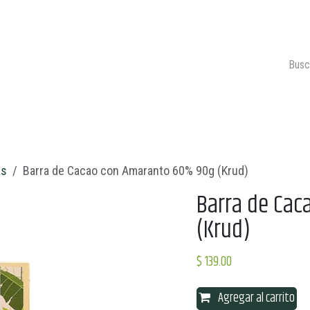
ONTACTO
CARRITO 🛒
as
Barra de Cacao con Amaranto 60% 90g (Krud)
Barra de Ca
(Krud)
$
139.00
Agregar al carrito