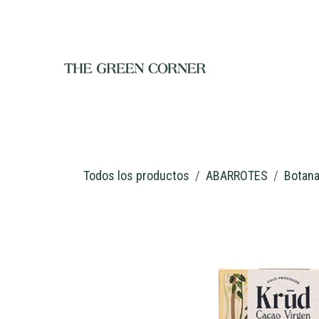
Ir al contenido
INICIO
TIENDA
NOSOTROS
RESTAURANTE
C
Todos los productos
ABARROTES
Botan