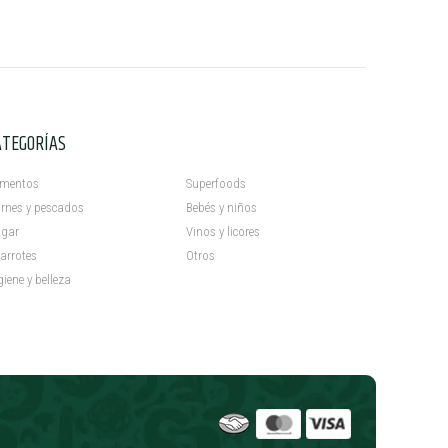
ATEGORÍAS
C
imentos
Superfoods
rnes y pescados
Bebés y niños
gar
Vinos y licores
arrotes
Otros
giene y belleza