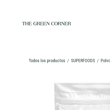
Ir al contenido
INICIO
TIENDA
NOSOTROS
RESTAURANTE
C
Todos los productos
SUPERFOODS
Polv