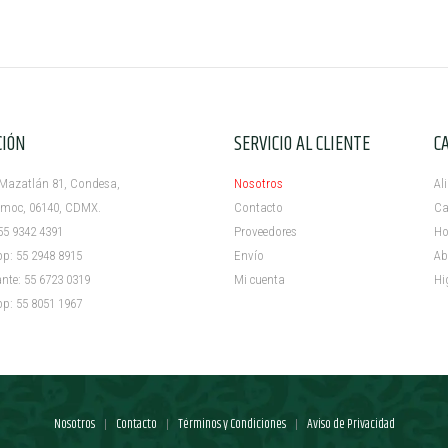
CIÓN
SERVICIO AL CLIENTE
C
azatlán 81, Condesa,
Nosotros
Al
c, 06140, CDMX.
Contacto
Ca
5 9342 4391
Proveedores
Ho
 55 2948 8915
Envío
Ab
e: 55 6723 0319
Mi cuenta ​
Hi
 55 8051 1967
Nosotros
Contacto
Términos y Condiciones
Aviso de Privacidad
|
|
|