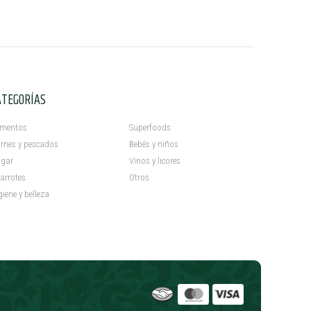
ATEGORÍAS
C
imentos
Superfoods
rnes y pescados
Bebés y niños
gar
Vinos y licores
arrotes
Otros
giene y belleza