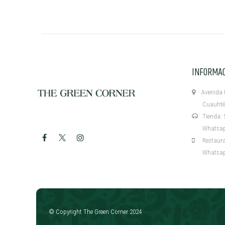
INFORMA
Avenida M
Cuauhtémo
Tienda: 5
Whatsapp:
Restaurant
Whatsapp:
​
© Copyright The Green Corner 2024