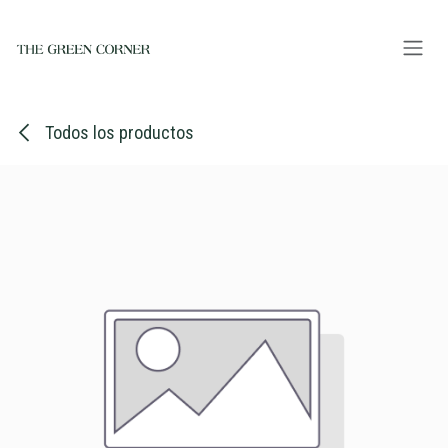
Ir al contenido
Todos los productos