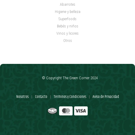
Abarrotes
Higiene y belleza
Superfoods
Bebés y niños
Vinos y licores
Otros
© Copyright The Green Corner 2024
Nosotros
Contacto
Términos y Condiciones
Aviso de Privacidad
|
|
|