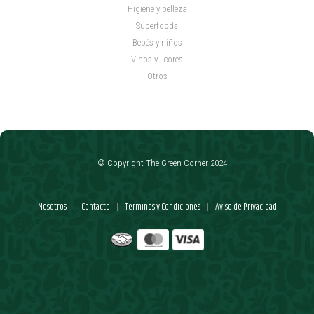
Higiene y belleza
Superfoods
Bebés y niños
Vinos y licores
Otros
© Copyright The Green Corner 2024
Nosotros
Contacto
Términos y Condiciones
Aviso de Privacidad
|
|
|