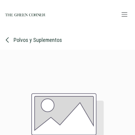
Ir al contenido
Polvos y Suplementos