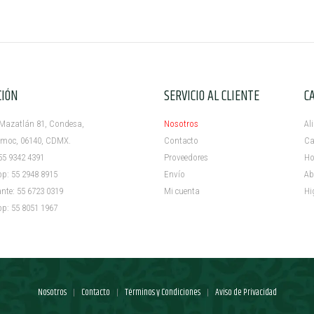
CIÓN
SERVICIO AL CLIENTE
C
azatlán 81, Condesa,
Nosotros
Al
c, 06140, CDMX.
Contacto
Ca
5 9342 4391
Proveedores
Ho
 55 2948 8915
Envío
Ab
e: 55 6723 0319
Mi cuenta ​
Hi
 55 8051 1967
Nosotros
Contacto
Términos y Condiciones
Aviso de Privacidad
|
|
|