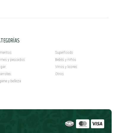
ATEGORÍAS
C
imentos
Superfoods
rnes y pescados
Bebés y niños
gar
Vinos y licores
arrotes
Otros
giene y belleza