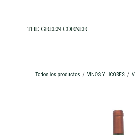
Ir al contenido
INICIO
TIENDA
NOSOTROS
RESTAURANTE
C
Todos los productos
VINOS Y LICORES
V