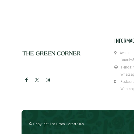
INFORMA
Avenida M
Cuauhtémo
Tienda: 5
Whatsapp:
Restaurant
Whatsapp:
​
© Copyright The Green Corner 2024