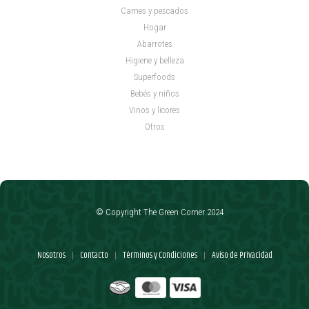
Carnes y pescados
Hogar
Abarrotes
Higiene y belleza
Superfoods
Bebés y niños
Vinos y licores
Otros
© Copyright The Green Corner 2024
Nosotros
Contacto
Términos y Condiciones
Aviso de Privacidad
|
|
|