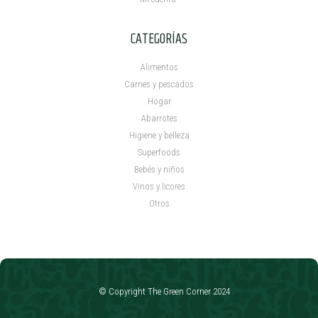
CATEGORÍAS
Alimentos
Carnes y pescados
Hogar
Abarrotes
Higiene y belleza
Superfoods
Bebés y niños
Vinos y licores
Otros
© Copyright The Green Corner 2024