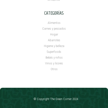
CATEGORÍAS
Alimentos
Carnes y pescados
Hogar
Abarrotes
Higiene y belleza
Superfoods
Bebés y niños
Vinos y licores
Otros
© Copyright The Green Corner 2024