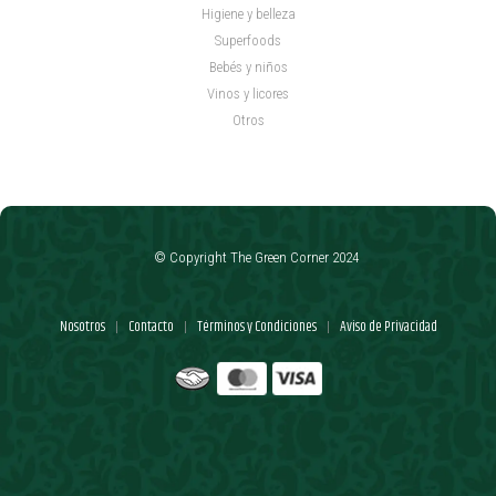
Higiene y belleza
Superfoods
Bebés y niños
Vinos y licores
Otros
© Copyright The Green Corner 2024
Nosotros
Contacto
Términos y Condiciones
Aviso de Privacidad
|
|
|