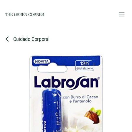
Ir al contenido
Cuidado Corporal