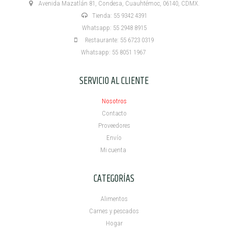
Avenida Mazatlán 81, Condesa, Cuauhtémoc, 06140, CDMX.
Tienda: 55 9342 4391
Whatsapp: 55 2948 8915
Restaurante: 55 6723 0319
Whatsapp: 55 8051 1967
SERVICIO AL CLIENTE
Nosotros
Contacto
Proveedores
Envío
Mi cuenta ​
CATEGORÍAS
Alimentos
Carnes y pescados
Hogar