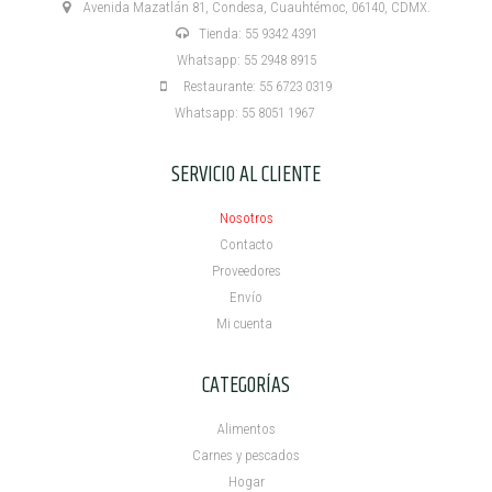
Avenida Mazatlán 81, Condesa, Cuauhtémoc, 06140, CDMX.
Tienda: 55 9342 4391
Whatsapp: 55 2948 8915
Restaurante: 55 6723 0319
Whatsapp: 55 8051 1967
SERVICIO AL CLIENTE
Nosotros
Contacto
Proveedores
Envío
Mi cuenta ​
CATEGORÍAS
Alimentos
Carnes y pescados
Hogar