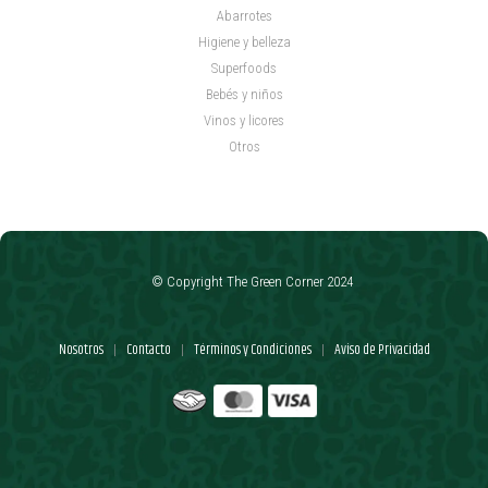
Abarrotes
Higiene y belleza
Superfoods
Bebés y niños
Vinos y licores
Otros
© Copyright The Green Corner 2024
Nosotros
Contacto
Términos y Condiciones
Aviso de Privacidad
|
|
|