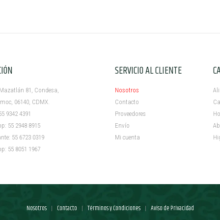
CIÓN
SERVICIO AL CLIENTE
C
azatlán 81, Condesa,
Nosotros
Al
c, 06140, CDMX.
Contacto
Ca
5 9342 4391
Proveedores
Ho
 55 2948 8915
Envío
Ab
e: 55 6723 0319
Mi cuenta ​
Hi
 55 8051 1967
Nosotros
Contacto
Términos y Condiciones
Aviso de Privacidad
|
|
|