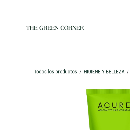
Ir al contenido
INICIO
TIENDA
NOSOTROS
RESTAURANTE
C
Todos los productos
HIGIENE Y BELLEZA