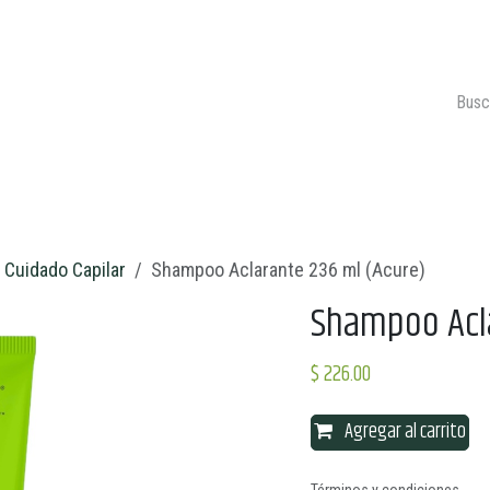
ONTACTO
CARRITO 🛒
Cuidado Capilar
Shampoo Aclarante 236 ml (Acure)
Shampoo Acla
$
226.00
Agregar al carrito