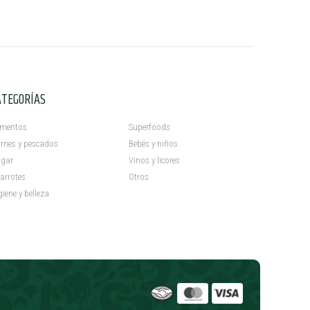
ATEGORÍAS
C
imentos
Superfoods
rnes y pescados
Bebés y niños
gar
Vinos y licores
arrotes
Otros
giene y belleza