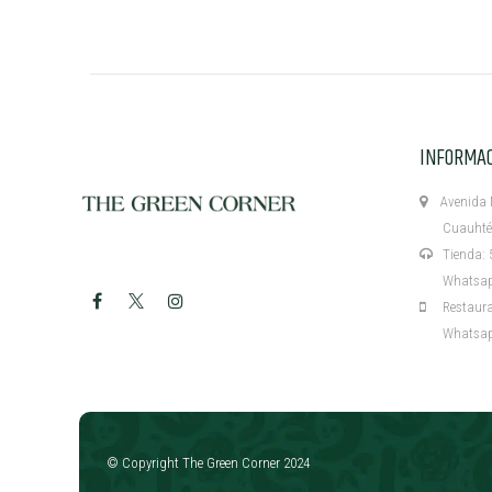
INFORMA
Avenida M
Cuauhtémo
Tienda: 5
Whatsapp:
Restaurant
Whatsapp:
​
© Copyright The Green Corner 2024