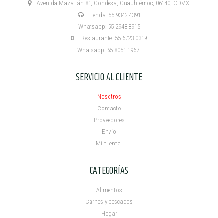
Avenida Mazatlán 81, Condesa, Cuauhtémoc, 06140, CDMX.
Tienda: 55 9342 4391
Whatsapp: 55 2948 8915
Restaurante: 55 6723 0319
Whatsapp: 55 8051 1967
SERVICIO AL CLIENTE
Nosotros
Contacto
Proveedores
Envío
Mi cuenta ​
CATEGORÍAS
Alimentos
Carnes y pescados
Hogar