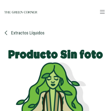
Ir al contenido
Extractos Líquidos