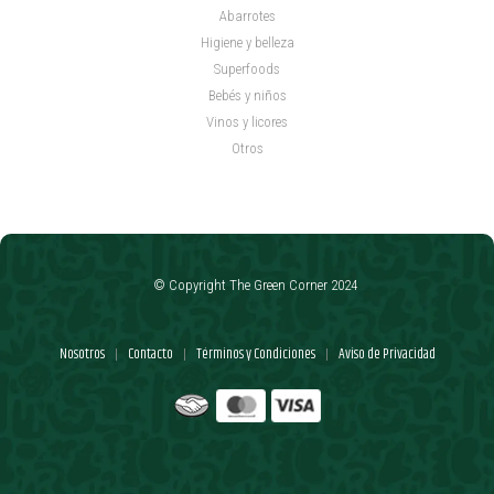
Abarrotes
Higiene y belleza
Superfoods
Bebés y niños
Vinos y licores
Otros
© Copyright The Green Corner 2024
Nosotros
Contacto
Términos y Condiciones
Aviso de Privacidad
|
|
|