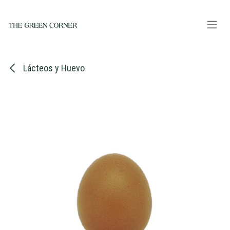
Ir al contenido
Lácteos y Huevo