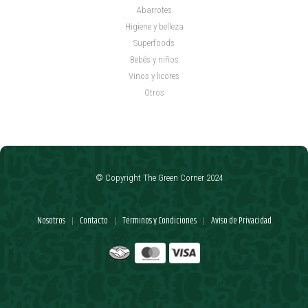
Abarrotes
Higiene y belleza
Superfoods
Bebés y niños
Vinos y licores
Otros
© Copyright The Green Corner 2024
Nosotros
Contacto
Términos y Condiciones
Aviso de Privacidad
|
|
|