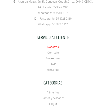
Avenida Mazatlán 81, Condesa, Cuauhtémoc, 06140, CDMX.
Tienda: 55 9342 4391
Whatsapp: 55 2948 8915
Restaurante: 55 6723 0319
Whatsapp: 55 8051 1967
SERVICIO AL CLIENTE
Nosotros
Contacto
Proveedores
Envío
Mi cuenta ​
CATEGORÍAS
Alimentos
Carnes y pescados
Hogar