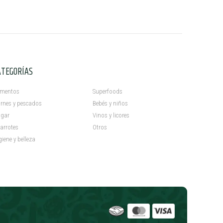
ATEGORÍAS
C
imentos
Superfoods
rnes y pescados
Bebés y niños
gar
Vinos y licores
arrotes
Otros
giene y belleza