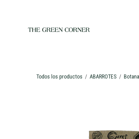
Ir al contenido
INICIO
TIENDA
NOSOTROS
RESTAURANTE
C
Todos los productos
ABARROTES
Botan