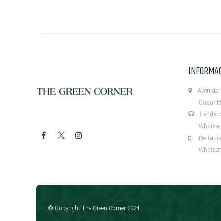
INFORMA
Avenida M
Cuauhtémo
Tienda: 5
Whatsapp:
Restaurant
Whatsapp:
​
© Copyright The Green Corner 2024