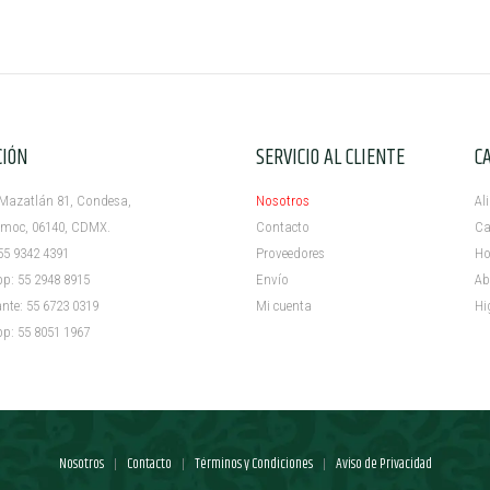
CIÓN
SERVICIO AL CLIENTE
C
azatlán 81, Condesa,
Nosotros
Al
c, 06140, CDMX.
Contacto
Ca
5 9342 4391
Proveedores
Ho
 55 2948 8915
Envío
Ab
e: 55 6723 0319
Mi cuenta ​
Hi
 55 8051 1967
Nosotros
Contacto
Términos y Condiciones
Aviso de Privacidad
|
|
|