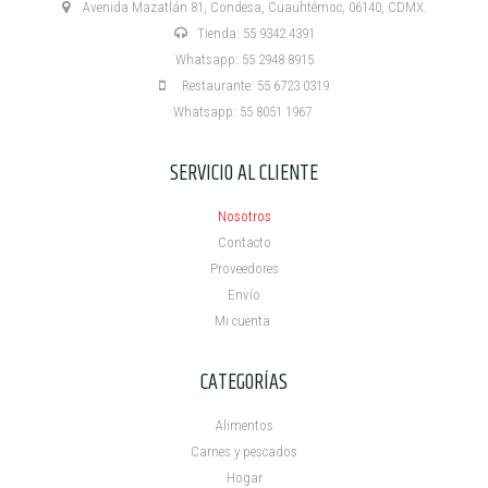
Avenida Mazatlán 81, Condesa, Cuauhtémoc, 06140, CDMX.
Tienda: 55 9342 4391
Whatsapp: 55 2948 8915
Restaurante: 55 6723 0319
Whatsapp: 55 8051 1967
SERVICIO AL CLIENTE
Nosotros
Contacto
Proveedores
Envío
Mi cuenta ​
CATEGORÍAS
Alimentos
Carnes y pescados
Hogar