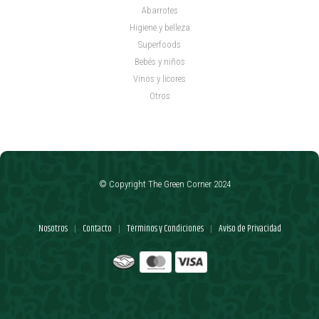
Abarrotes
Higiene y belleza
Superfoods
Bebés y niños
Vinos y licores
Otros
© Copyright The Green Corner 2024
Nosotros
Contacto
Términos y Condiciones
Aviso de Privacidad
|
|
|