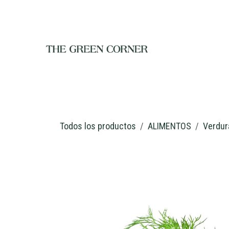
Ir al contenido
INICIO
TIENDA
NOSOTROS
RESTAURANTE
C
Todos los productos
ALIMENTOS
Verdur