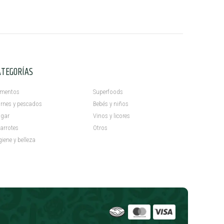
ATEGORÍAS
C
imentos
Superfoods
rnes y pescados
Bebés y niños
gar
Vinos y licores
arrotes
Otros
giene y belleza