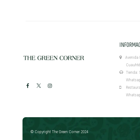
INFORMA
Avenida M
Cuauhtémo
Tienda: 5
Whatsapp:
Restaurant
Whatsapp:
​
© Copyright The Green Corner 2024