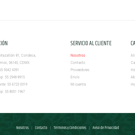
CIÓN
SERVICIO AL CLIENTE
C
azatlán 81, Condesa,
Nosotros
Al
c, 06140, CDMX.
Contacto
Ca
5 9342 4391
Proveedores
Ho
 55 2948 8915
Envío
Ab
e: 55 6723 0319
Mi cuenta ​
Hi
 55 8051 1967
Nosotros
Contacto
Términos y Condiciones
Aviso de Privacidad
|
|
|