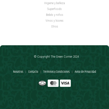
Higiene y belleza
Superfoods
Bebés y niños
Vinos y licores
Otros
© Copyright The Green Corner 2024
Nosotros
Contacto
Términos y Condiciones
Aviso de Privacidad
|
|
|