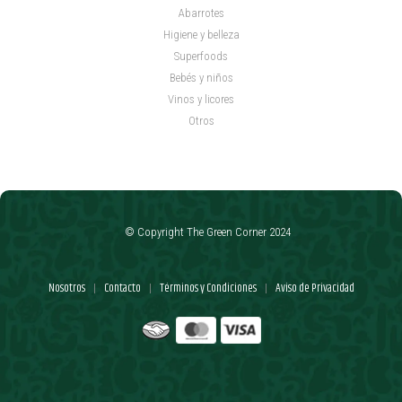
Abarrotes
Higiene y belleza
Superfoods
Bebés y niños
Vinos y licores
Otros
© Copyright The Green Corner 2024
Nosotros
Contacto
Términos y Condiciones
Aviso de Privacidad
|
|
|