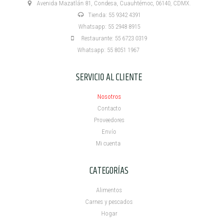
Avenida Mazatlán 81, Condesa, Cuauhtémoc, 06140, CDMX.
Tienda: 55 9342 4391
Whatsapp: 55 2948 8915
Restaurante: 55 6723 0319
Whatsapp: 55 8051 1967
SERVICIO AL CLIENTE
Nosotros
Contacto
Proveedores
Envío
Mi cuenta ​
CATEGORÍAS
Alimentos
Carnes y pescados
Hogar