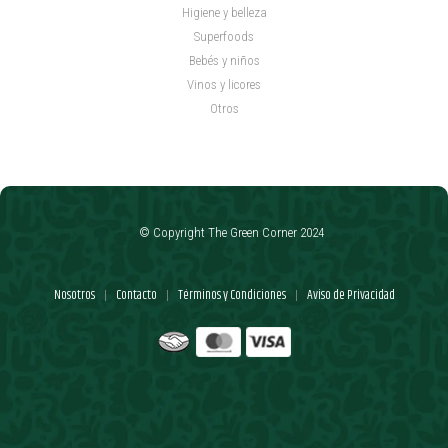
Higiene y belleza
Superfoods
Bebés y niños
Vinos y licores
Otros
© Copyright The Green Corner 2024
Nosotros
Contacto
Términos y Condiciones
Aviso de Privacidad
|
|
|