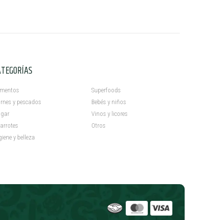
ATEGORÍAS
C
imentos
Superfoods
rnes y pescados
Bebés y niños
gar
Vinos y licores
arrotes
Otros
giene y belleza