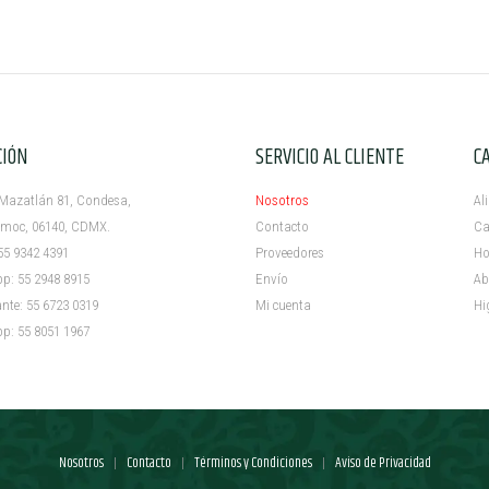
CIÓN
SERVICIO AL CLIENTE
C
azatlán 81, Condesa,
Nosotros
Al
c, 06140, CDMX.
Contacto
Ca
5 9342 4391
Proveedores
Ho
 55 2948 8915
Envío
Ab
e: 55 6723 0319
Mi cuenta ​
Hi
 55 8051 1967
Nosotros
Contacto
Términos y Condiciones
Aviso de Privacidad
|
|
|