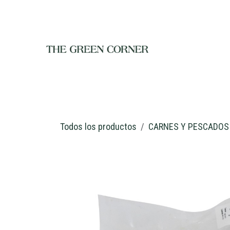
Ir al contenido
INICIO
TIENDA
NOSOTROS
RESTAURANTE
C
Todos los productos
CARNES Y PESCADOS