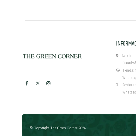
INFORMA
Avenida M
Cuauhtémo
Tienda: 5
Whatsapp:
Restaurant
Whatsapp:
​
© Copyright The Green Corner 2024