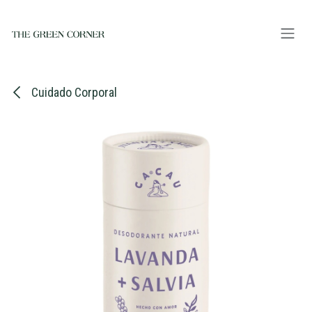
Ir al contenido
Cuidado Corporal