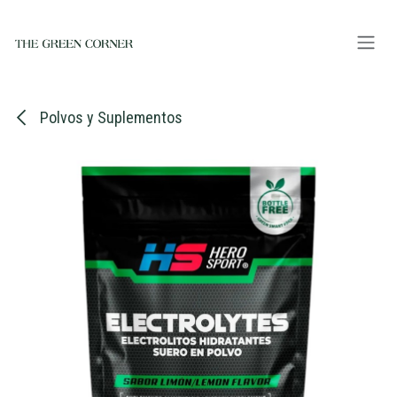
Ir al contenido
Polvos y Suplementos