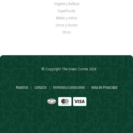
Higiene y belleza
Superfoods
Bebés y niños
Vinos y licores
Otros
© Copyright The Green Corner 2024
Nosotros
Contacto
Términos y Condiciones
Aviso de Privacidad
|
|
|