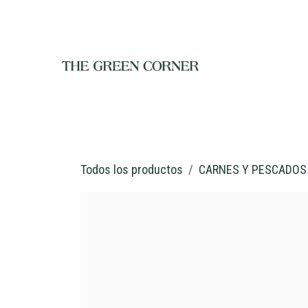
Ir al contenido
INICIO
TIENDA
NOSOTROS
RESTAURANTE
C
Todos los productos
CARNES Y PESCADOS