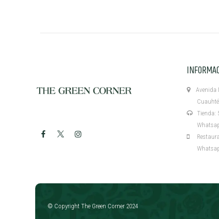
INFORMA
Avenida M
Cuauhtémo
Tienda: 5
Whatsapp:
Restaurant
Whatsapp:
​
© Copyright The Green Corner 2024