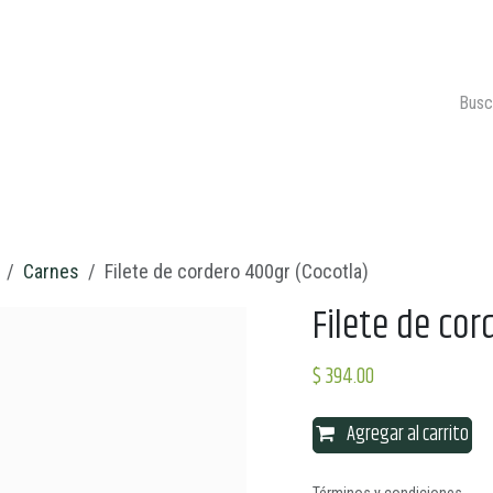
ONTACTO
CARRITO 🛒
Carnes
Filete de cordero 400gr (Cocotla)
Filete de cor
$
394.00
Agregar al carrito