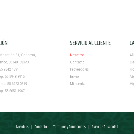
CIÓN
SERVICIO AL CLIENTE
C
azatlán 81, Condesa,
Nosotros
Al
c, 06140, CDMX.
Contacto
Ca
5 9342 4391
Proveedores
Ho
 55 2948 8915
Envío
Ab
e: 55 6723 0319
Mi cuenta ​
Hi
 55 8051 1967
Nosotros
Contacto
Términos y Condiciones
Aviso de Privacidad
|
|
|