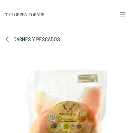
Ir al contenido
CARNES Y PESCADOS