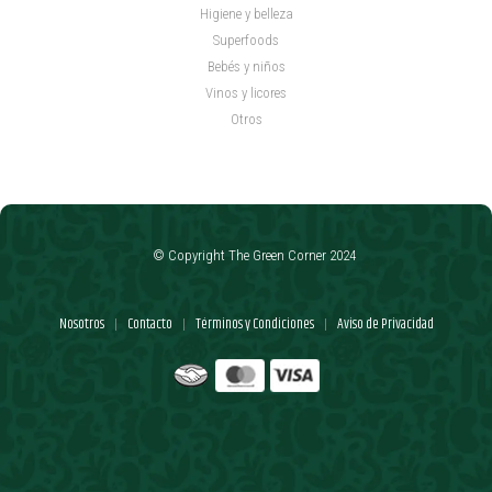
Higiene y belleza
Superfoods
Bebés y niños
Vinos y licores
Otros
© Copyright The Green Corner 2024
Nosotros
Contacto
Términos y Condiciones
Aviso de Privacidad
|
|
|