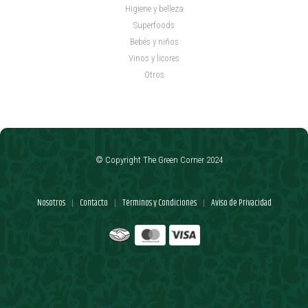
Higiene y belleza
Superfoods
Bebés y niños
Vinos y licores
Otros
© Copyright The Green Corner 2024
Nosotros
Contacto
Términos y Condiciones
Aviso de Privacidad
|
|
|