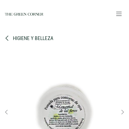
Ir al contenido
HIGIENE Y BELLEZA