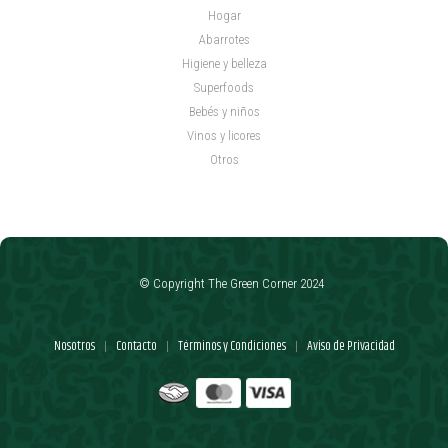
Hogar
Abarrotes
Higiene y belleza
Superfoods
Bebés y niños
Vinos y licores
Otros
© Copyright The Green Corner 2024
Nosotros
Contacto
Términos y Condiciones
Aviso de Privacidad
|
|
|