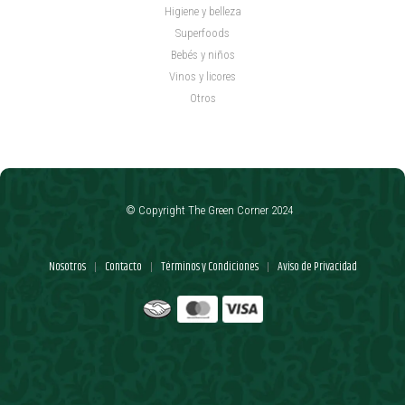
Higiene y belleza
Superfoods
Bebés y niños
Vinos y licores
Otros
© Copyright The Green Corner 2024
Nosotros
Contacto
Términos y Condiciones
Aviso de Privacidad
|
|
|