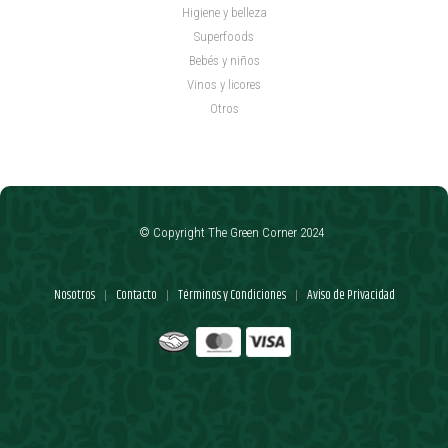
Higiene y belleza
Superfoods
Bebés y niños
Vinos y licores
Otros
© Copyright The Green Corner 2024
Nosotros
Contacto
Términos y Condiciones
Aviso de Privacidad
|
|
|