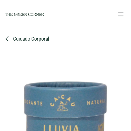
Ir al contenido
Cuidado Corporal