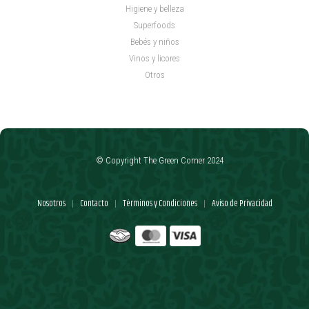
Higiene y belleza
Superfoods
Bebés y niños
Vinos y licores
Otros
© Copyright The Green Corner 2024
Nosotros
Contacto
Términos y Condiciones
Aviso de Privacidad
|
|
|