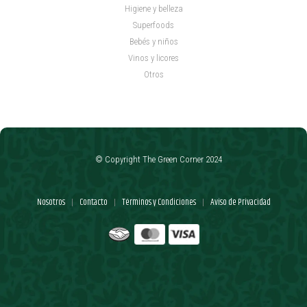
Higiene y belleza
Superfoods
Bebés y niños
Vinos y licores
Otros
© Copyright The Green Corner 2024
Nosotros
Contacto
Términos y Condiciones
Aviso de Privacidad
|
|
|