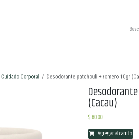
ONTACTO
CARRITO 🛒
Cuidado Corporal
Desodorante patchouli + romero 10gr (C
Desodorante 
(Cacau)
$
80.00
Agregar al carrito