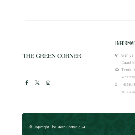
INFORMA
Avenida M
Cuauhtémo
Tienda: 5
Whatsapp:
Restaurant
Whatsapp:
​
© Copyright The Green Corner 2024