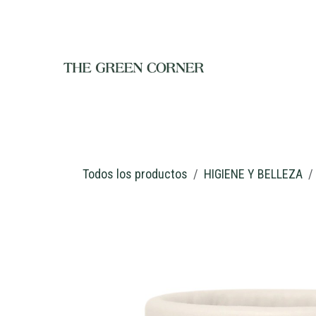
Ir al contenido
INICIO
TIENDA
NOSOTROS
RESTAURANTE
C
Todos los productos
HIGIENE Y BELLEZA