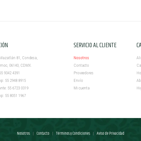
CIÓN
SERVICIO AL CLIENTE
C
azatlán 81, Condesa,
Nosotros
Al
c, 06140, CDMX.
Contacto
Ca
5 9342 4391
Proveedores
Ho
 55 2948 8915
Envío
Ab
e: 55 6723 0319
Mi cuenta ​
Hi
 55 8051 1967
Nosotros
Contacto
Términos y Condiciones
Aviso de Privacidad
|
|
|