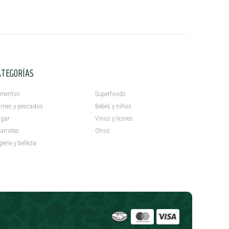
ATEGORÍAS
C
imentos
Superfoods
rnes y pescados
Bebés y niños
gar
Vinos y licores
arrotes
Otros
giene y belleza