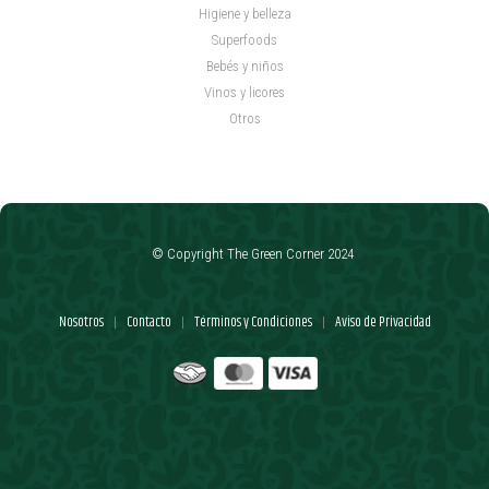
Higiene y belleza
Superfoods
Bebés y niños
Vinos y licores
Otros
© Copyright The Green Corner 2024
Nosotros
Contacto
Términos y Condiciones
Aviso de Privacidad
|
|
|