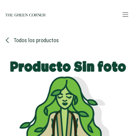
Ir al contenido
Todos los productos